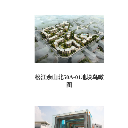
松江佘山北50A-01地块鸟瞰
图